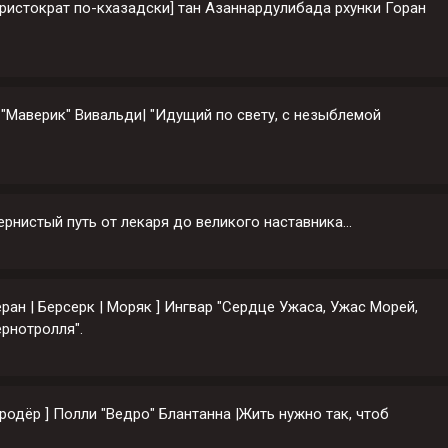
т
 Аристократ по-кхазадски] тан Азаннардулибада рхунки Горан
а
 "Маверик" Вивальди| "Идущий по свету, с незыблемой
Тернистый путь от лекаря до великого наставника...
еран | Берсерк | Моряк ] Ингвар "Сердце Ужаса, Ужас Морей,
рнотролля".
Мародёр ] Полли "Ведро" Блантанна |Жить нужно так, чтоб