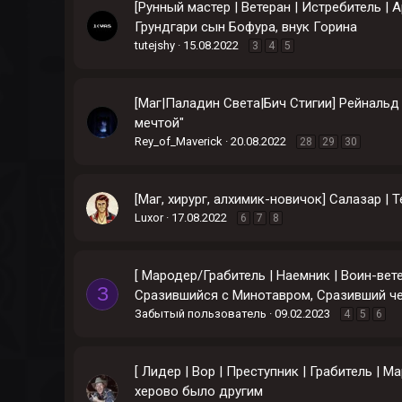
[Рунный мастер | Ветеран | Истребитель |
Грундгари сын Бофура, внук Горина
tutejshy
15.08.2022
3
4
5
[Маг|Паладин Света|Бич Стигии] Рейнальд
мечтой"
Rey_of_Maverick
20.08.2022
28
29
30
[Маг, хирург, алхимик-новичок] Салазар | 
Luxor
17.08.2022
6
7
8
[ Мародер/Грабитель | Наемник | Воин-вет
З
Сразившийся с Минотавром, Сразивший че
Забытый пользователь
09.02.2023
4
5
6
[ Лидер | Вор | Преступник | Грабитель | 
херово было другим