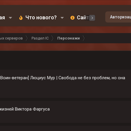
ая
Что нового?
Сайт
Карта
Авториза
ых серверов
Раздел IC
Персонажи
| Воин-ветеран] Люциус Мур | Свобода не без проблем, но она
 жизней Виктора Фаргуса