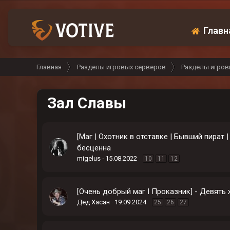
Главн
Главная
Разделы игровых серверов
Разделы игров
Зал Славы
[Маг | Охотник в отставке | Бывший пират 
бесценна
migelus
15.08.2022
10
11
12
[Очень добрый маг I Проказник] - Девять
Дед Хасан
19.09.2024
25
26
27