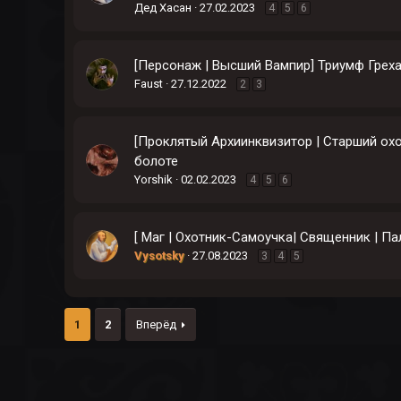
Дед Хасан
27.02.2023
4
5
6
[Персонаж | Высший Вампир] Триумф Грех
Faust
27.12.2022
2
3
[Проклятый Архиинквизитор | Старший охо
болоте
Yorshik
02.02.2023
4
5
6
[ Маг | Охотник-Самоучка| Священник | Па
Vysotsky
27.08.2023
3
4
5
1
2
Вперёд