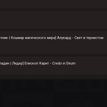
а
тник | Кошмар магического мира] Алукард - Свет в тернистом
ладин | Лидер] Епископ Карит - Credo in Deum