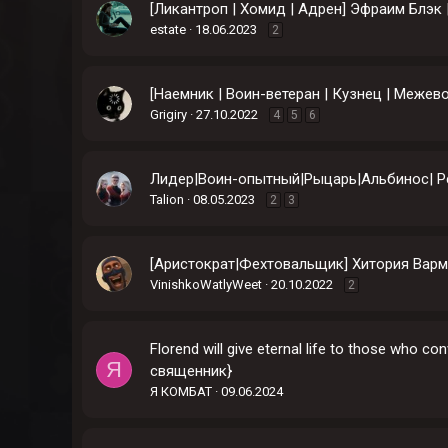
[Ликантроп | Хомид | Адрен] Эфраим Блэк 
estate
18.06.2023
2
[Наемник | Воин-ветеран | Кузнец | Межев
Grigiry
27.10.2022
4
5
6
Лидер|Воин-опытный|Рыцарь|Альбинос| Р
Talion
08.05.2023
2
3
[Аристократ|Фехтовальщик] Хитория Варму
VinishkoWatlyWeet
20.10.2022
2
Florend will give eternal life to those who co
Я
священник}
Я КОМБАТ
09.06.2024