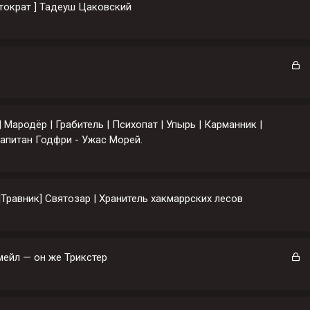
стократ ] Тадеуш Цаковский
З
а
к
р
ы
| Мародёр | Грабитель | Психопат | Упырь | Карманник |
т
апитан Годфри - Ужас Морей.
а
Травник] Святозар | Хранитель хакмаррских лесов
З
мейл — он же Трикстер
а
к
р