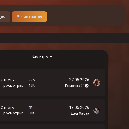
Донат
ция
Регистрация
Фильтры
27.06.2026
Ответы
226
Просмотры
49K
Ромочка#1
19.06.2026
Ответы
524
Просмотры
63K
Дед Хасан