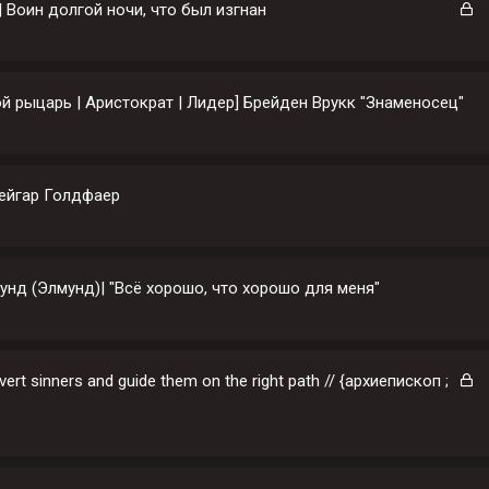
ы
З
| Воин долгой ночи, что был изгнан
т
а
а
к
р
ы
ой рыцарь | Аристократ | Лидер] Брейден Врукк "Знаменосец"
т
а
ейгар Голдфаер
нд (Элмунд)| "Всё хорошо, что хорошо для меня"
З
nvert sinners and guide them on the right path // {архиепископ ;
а
к
р
ы