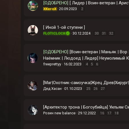
[ОДОБРЕНО]
[ Лидер | Воин-ветеран | Ари
XKeroX
20.09.2023
2
[ Иной 1-ой ступени ]
FLOTICLOCK
30.12.2024
30
31
32
[ОДОБРЕНО]
[Воин-ветеран | Маньяк | Вор 
Наёмник | Людоед | Лидер] Неумолимый К
freeprettyy
16.02.2023
4
5
6
[Маг|Охотник-самоучка|Жрец Древ|Хирург|
Дед Хасан
01.10.2023
25
26
27
[Архитектор трона | Богоубийца] Уильям С
Розин new balance
29.12.2022
16
17
18