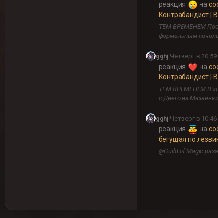
реакция
на
со
Контрабандист | Во
ТЕМ ВРЕМЕНЕМ Поср
формальным начальст
gghj
·
Четверг в 20:59
реакция
на
со
Контрабандист | Во
ТЕМ ВРЕМЕНЕМ В ход
с Диего из Мазаевки 
gghj
·
Четверг в 10:46
реакция
на
со
бегущая по лезви
@Guild of Magic раз