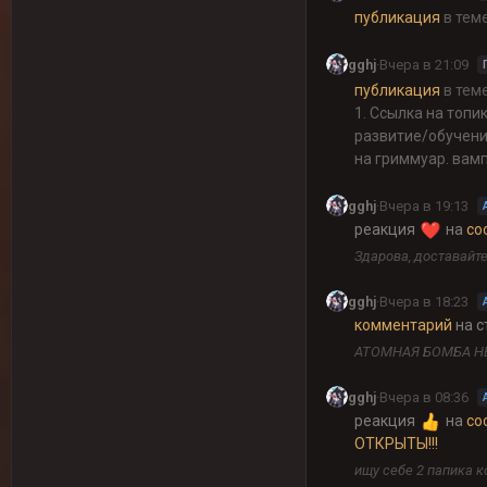
публикация
в тем
gghj
·
Вчера в 21:09
публикация
в тем
1. Ссылка на топи
развитие/обучени
на гриммуар. вамп
gghj
·
Вчера в 19:13
реакция
на
со
Здарова, доставайте 
gghj
·
Вчера в 18:23
комментарий
на с
АТОМНАЯ БОМБА Н
gghj
·
Вчера в 08:36
реакция
на
со
ОТКРЫТЫ!!!
ищу себе 2 папика к