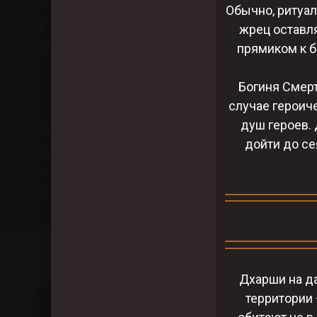
Обычно, ритуал
жрец оставл
прямиком к бо
Богиня Смерт
случае героич
душ героев.
дойти до се
Дхарши на д
территории 