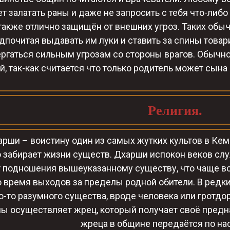
т залатать раны и даже не запросить с тебя что-либ
также отлично защищён от внешних угроз. Таких обы
дпочитая выдавать им луки и ставить за спины товари
ргаться сильным угрозам со стороны врагов. Обычно
й, так-как считается что только родитель может сына
Религия.
арши – воистину один из самых жутких культов в Кем
о забирает жизни существ. Дхарши испокон веков слу
 подношения вышеуказанному существу, что чаще вс
 время выходов за пределы родной обители. В редких
о-то разумного существа, вроде человека или гротдор
ы осуществляет жрец, который получает своё предна
жреца в общине передаётся по на