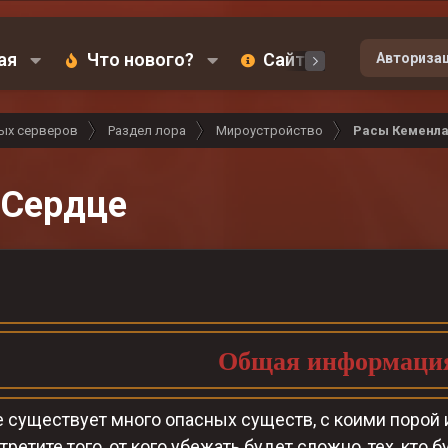
ая
Что нового?
Сайт
Карта
Авториза
ых серверов
Раздел лора
Мироустройство
Расы Кеменл
 Сердце
Общая информаци
 существует много опасных существ, с коими порой и
третите того, от кого убежать будет сложно, тех, кто