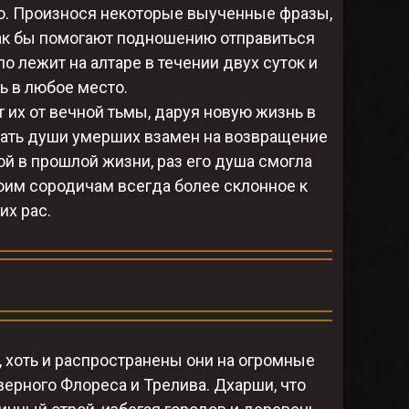
ню. Произнося некоторые выученные фразы,
как бы помогают подношению отправиться
ло лежит на алтаре в течении двух суток и
ь в любое место.
 их от вечной тьмы, даруя новую жизнь в
вать души умерших взамен на возвращение
й в прошлой жизни, раз его душа смогла
воим сородичам всегда более склонное к
их рас.
 хоть и распространены они на огромные
верного Флореса и Трелива. Дхарши, что