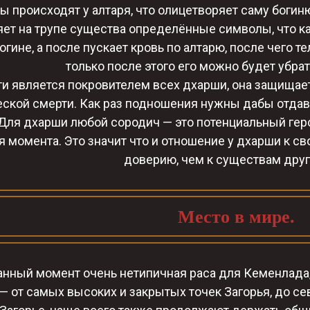
ы происходят у алтаря, что олицетворяет саму боги
яет на трупе существа определённые символы, что 
гине, а после пускает кровь по алтарю, после чего те
только после этого его можно будет убрат
и является покровителем всех дхарши, она защищает
еской смерти. Как раз подношения нужны дабы отда
 Для дхарши любой сородич — это потенциальный геро
я момента. Это значит что и отношение у дхарши к с
доверию, чем к существам друг
Место в мире.
анный момент очень нетипичная раса для Кеменлада,
— от самых высоких и закрытых точек Загорья, до се