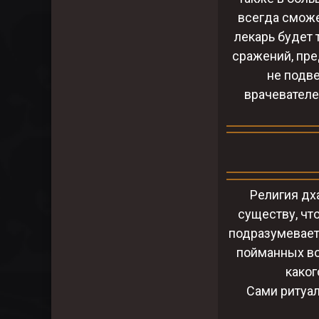
всегда сможе
лекарь будет 
сражений, пре
не подве
врачевателе
Религия дх
существу, чт
подразумевает
пойманных во
каког
Сами ритуал