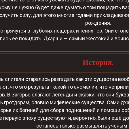
 кому не нужно будет даже думать о том пощадить ва
лучить силу, для этого многие годами прикладывают ст
рождения.
о прячутся в глубоких пещерах и тенях гор. Они стол
лись её покидать. Дхарши — самый жестокий и воин
История.
ыслители старались разгадать как эти существа воо
ют, что это результат какой-то аномалии, что неприл
в. В Загорье слагают легенды и сказки, что они букв
ь гротдорам, словно мифические существа. Сами дха
горье их богиней для сбора подношений и помощи со
 первую эпоху существуют и, вероятно, были ещё до
осталось только размышлять учёным 