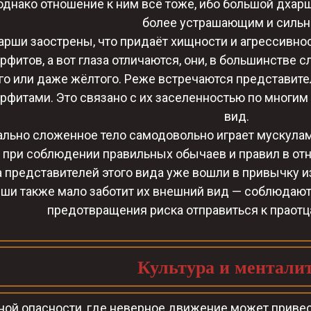
однако отношение к ним всё тоже, ибо большой дхарш
более устрашающим и силь
арши заострены, что придаёт хищности и агрессивно
рфитов, а вот глаза отличаются, они, в большинстве с
о или даже жёлтого. Реже встречаются представител
фитами. Это связано с их заселенностью по многим с
вид.
льно сложенное тело самодовольно играет мускулам
 при соблюдении правильных обычаев и правил в отн
 представителей этого вида уже вошли в привычку из
ши также мало заботит их внешний вид — соблюдаю
предотвращения риска отправиться к праотц
Культура и менталит
ной опасности, где неверное движение может привес