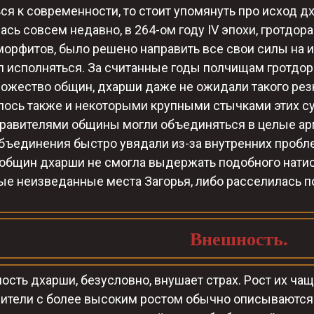
ся к современности, то стоит упомянуть про исход дх
ась совсем недавно, в 264-ом году IV эпохи, гротдора
орфитов, было решено направить все свои силы на и
л исполняться. За считанные годы полчищам гротдор
ожество общин, дхарши даже не ожидали такого резк
ось также и некоторыми крупными стычками этих с
равителями общины могли объединяться в целые арм
ъединения быстро увядали из-за внутренних проблем
общин дхарши не смогла выдержать подобного натиск
ые неизведанные места Загорья, либо расселилась п
Внешность.
сть дхарши, безусловно, внушает страх. Рост их чаще
ители с более высоким ростом обычно описываются в