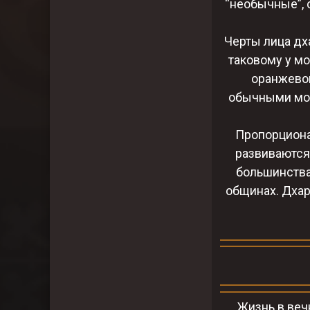
“необычные”, 
Черты лица дх
таковому у мо
оранжевог
обычными мор
Пропорциона
развиваются
большинства
общинах. Дхар
Жизнь в веч