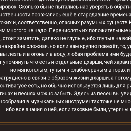
ровок. Сколько бы не пытались нас уверять в обрат
нственности поражались ещё в стародавние времена.
токих и, соответственно, опасных разумных существ
им многого не надо. Перечислять их положительные 
, стоит заметить, далеко не глупые, ибо глупые на во
ча крайне сложная, но если вам крупно повезёт, то, у
вы лезть и в огонь и в воду, любая проблема ими буд
т упомянуть что есть и отдельные дхарши, чей харак
но мягкотелым, тупым и слабонервным в горах и 
атруднено в связи с образом жизни дхарши, а потому
онтивагусе есть, но обычно используется лишь для 
ртинах и песнях можно забыть. Здесь из песен вы уви
азнообразия в музыкальных инструментах тоже не мно
ибо все знания о ней, если таковые были, утеряны