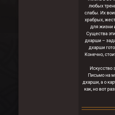
любых трени
слабы. Их вои
храбрых, жес
для жизни 
Существа эти
дхарши – зада
дхарши гото
Конечно, стои
Искусство з
Письмо на м
дхарши, а о ка
как, но вот р