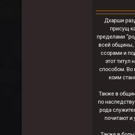
Дхарши разд
присущ ка
пределами “ро
всей общины,
ссорами и по
этот титул 
способом. Во
коим стан
Также в общи
по наследству
рода служите
почитают и 
Также в боль