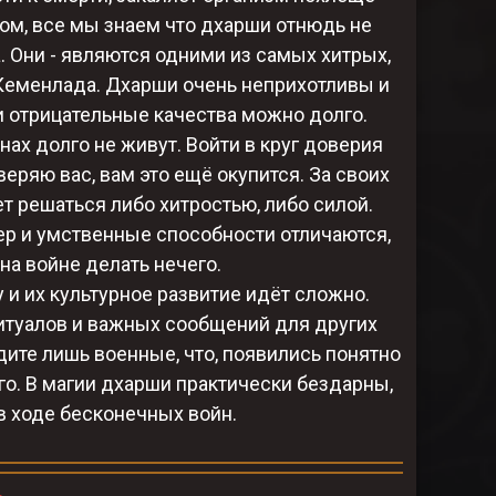
ном, все мы знаем что дхарши отнюдь не
 Они - являются одними из самых хитрых,
 Кеменлада. Дхарши очень неприхотливы и
и отрицательные качества можно долго.
йнах долго не живут. Войти в круг доверия
веряю вас, вам это ещё окупится. За своих
ет решаться либо хитростью, либо силой.
тер и умственные способности отличаются,
на войне делать нечего.
 и их культурное развитие идёт сложно.
ритуалов и важных сообщений для других
дите лишь военные, что, появились понятно
го. В магии дхарши практически бездарны,
 в ходе бесконечных войн.