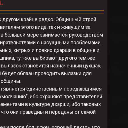
.
с другом крайне редко. Общинный строй
ителям этого вида, так и живущим за
й в большей мере занимается руководством
збирательствами с насущными проблемами,
ных, хитрых и ловких дхарши в общине и
цшпика, тут-же выбирают другого тем-же
 вылазок становится назначенный цухшак,
 будет обязан проводить вылазки для
 общины.
тул является единственным передающимся
 умолчанию”, ибо охраняют представителей
ементами в культуре дхарши, ибо таковых
я что они праведны и переданы от самой
ину после боя нужен хороший лекарь, что