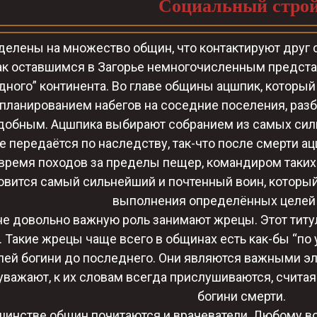
Социальный строй
елены на множество общин, что контактируют друг 
к оставшимся в Загорье немногочисленным представ
дного” континента. Во главе общины ацшпик, которы
 планированием набегов на соседние поселения, ра
добным. Ацшпика выбирают собранием из самых силь
не передаётся по наследству, так-что после смерти а
 время походов за пределы пещер, командиром таких
овится самый сильнейший и почтенный воин, который
выполнения определённых целей
не довольно важную роль занимают жрецы. Этот ти
. Такие жрецы чаще всего в общинах есть как-бы “по
лей богини до последнего. Они являются важными эл
уважают, к их словам всегда прислушиваются, счита
богини смерти.
шинстве общин почитаются и врачеватели. Любому во