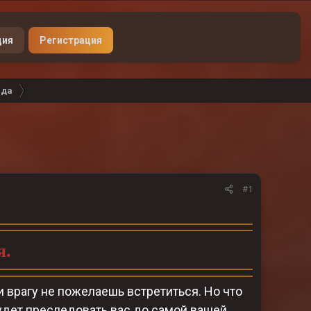
Донат
ция
Регистрация
ада
#1
я.
 врагу не пожелаешь встретиться. Но что
 будет преследовать вас до самой вашей