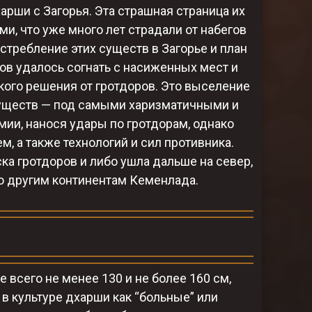
арши с Загорья. Эта страшная страница их
ми, что уже много лет страдали от набегов
стребление этих существ в Загорье и план
ов удалось согнать с насиженных мест и
ого решения от гротдоров. Это выселение
уществ — под самыми харизматичными и
ии, нанося удары по гротдорам, однако
, а также технологий и сил противника.
а гротдоров и либо ушла дальше на север,
о другим континентам Кеменлада.
 всего не менее 130 и не более 160 см,
 культуре дхарши как “больные” или