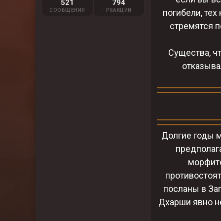
521
794
СООБЩЕНИЯ
РЕАКЦИИ
погибели, тех
стремятся по
Существа, чт
отказыва
Долгие годы м
предполага
морфито
противостоят
посланы в За
Дхарши явно не