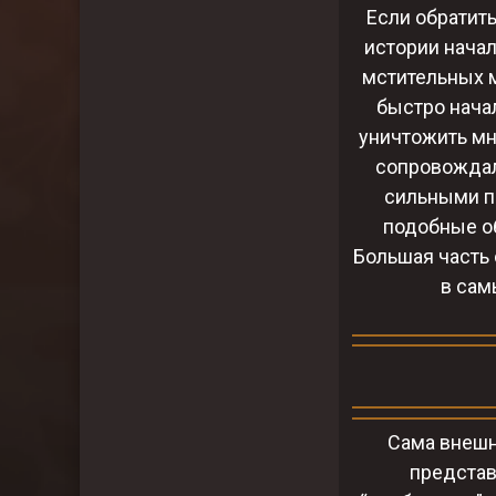
Если обратить
истории начал
мстительных м
быстро нача
уничтожить мн
сопровождал
сильными п
подобные об
Большая часть 
в сам
Сама внешно
представ