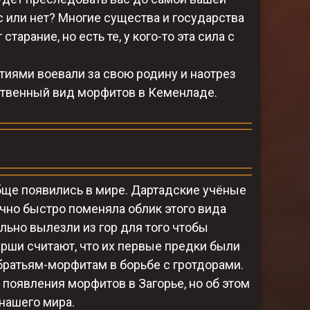
с или нет? Многие существа и государства
арание, но есть те, у кого-то эта сила с
етиями воевали за свою родину и наотрез
ственный вид морфитов в Кеменладе.
бще появились в мире. Дартадские учёные
ично быстро поменяла облик этого вида
ально вылезли из гор для того чтобы
рши считают, что их первые предки были
братьям-морфитам в борьбе с гротдорами.
 появления морфитов в Загорье, но об этом
нашего мира.