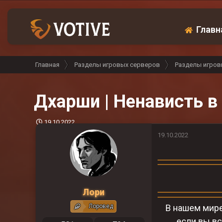
Главн
Главная
Разделы игровых серверов
Разделы игров
Дхарши | Ненависть в
Д
19.10.2022
а
19.10.2022
т
а
н
а
ч
а
Лори
л
а
Лоровед
В нашем мире
если вы вс