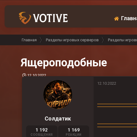
Главн
Главная
Разделы игровых серверов
Разделы игров
Ящероподобные
Д
12.10.2022
а
12.10.2022
т
а
н
а
ч
а
Солдатик
л
а
1 192
1 169
СООБЩЕНИЯ
РЕАКЦИИ