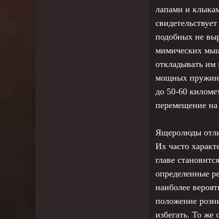
лапами и клыкам
свидетельствует
подобных не выр
мимических мышц
откладывать им 
мощных пружиноо
до 50-60 киломе
перемещение на 
Ящеролюды отли
Их часто характ
главе становитс
определенные ре
наиболее вероят
положение розни
избегать. То же