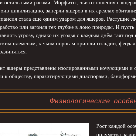
ми остальными расами. Морфиты, чьи отношения с ящера
воив цивилизацию, заперли ящеров в их ареалах обита
спансия стала ещё одним ударом для ящеров. Растущие лю
 рабство или загоняя тех глубже в лоно природы. И пусть
тавлять угрозу, однако их угодья с каждым днём таят п
ким племенам, к чьим порогам пришли гильдии, феодалы
одчиняться.
нт ящеры представлены изолированными кочующими и ос
и к обществу, паразитирующими диаспорами, бандформ
Ф
изиологические особе
Рост каждой осо
полуметра разни