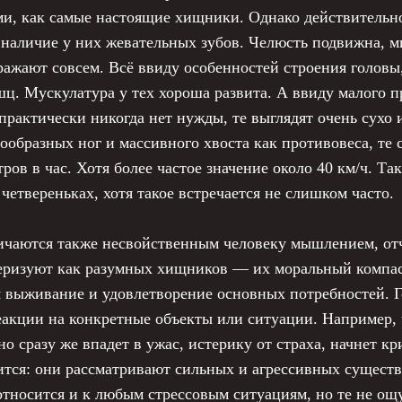
и, как самые настоящие хищники. Однако действительно
 наличие у них жевательных зубов. Челюсть подвижна, м
ажают совсем. Всё ввиду особенностей строения головы,
. Мускулатура у тех хороша развита. А ввиду малого п
практически никогда нет нужды, те выглядят очень сухо и
бразных ног и массивного хвоста как противовеса, те 
тров в час. Хотя более частое значение около 40 км/ч. Та
четвереньках, хотя такое встречается не слишком часто.
чаются также несвойственным человеку мышлением, отч
еризуют как разумных хищников — их моральный компас р
я выживание и удовлетворение основных потребностей. 
акции на конкретные объекты или ситуации. Например, ч
но сразу же впадет в ужас, истерику от страха, начнет к
тся: они рассматривают сильных и агрессивных существ
 относится и к любым стрессовым ситуациям, но те не о