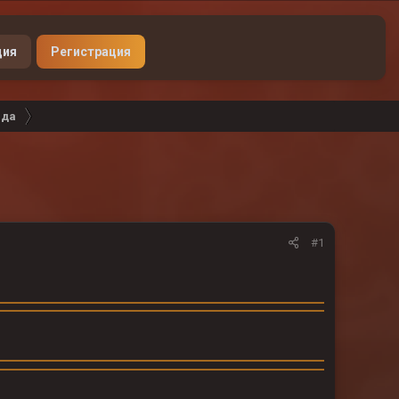
Донат
ция
Регистрация
ада
#1