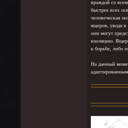
враждой со все
быстрее всех ос
человеческая эк
ящеров, уводя в
они могут предс
изоляцию. Ящерс
к борьбе, либо п
На данный моме
адаптированным