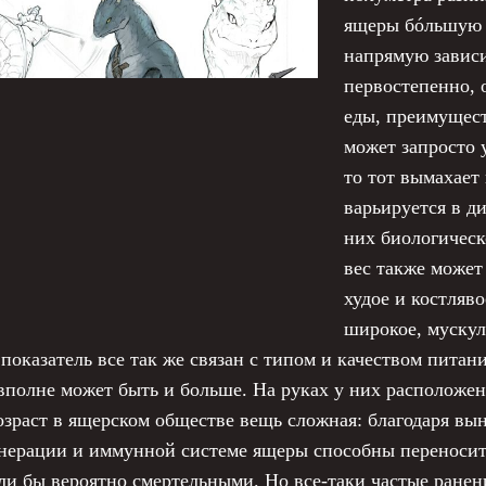
ящеры бóльшую ч
напрямую зависи
первостепенно, 
еды, преимущест
может запросто у
то тот вымахает
варьируется в ди
них биологическ
вес также может
худое и костляв
широкое, муску
показатель все так же связан с типом и качеством питани
о вполне может быть и больше. На руках у них расположен
озраст в ящерском обществе вещь сложная: благодаря вын
нерации и иммунной системе ящеры способны переносить
и бы вероятно смертельными. Но все-таки частые ранен