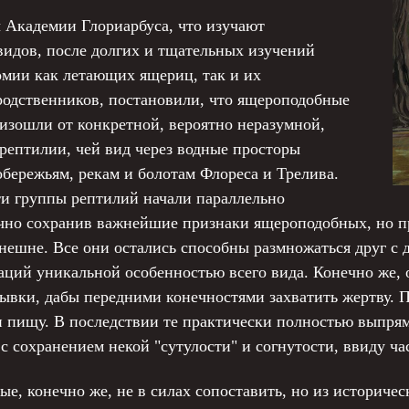
 Академии Глориарбуса, что изучают
идов, после долгих и тщательных изучений
омии как летающих ящериц, так и их
родственников, постановили, что ящероподобные
оизошли от конкретной, вероятно неразумной,
ептилии, чей вид через водные просторы
обережьям, рекам и болотам Флореса и Трелива.
и группы рептилий начали параллельно
ачно сохранив важнейшие признаки ящероподобных, но п
ешне. Все они остались способны размножаться друг с д
ций уникальной особенностью всего вида. Конечно же, 
ывки, дабы передними конечностями захватить жертву. П
 и пищу. В последствии те практически полностью выпря
с сохранением некой "сутулости" и согнутости, ввиду ча
ые, конечно же, не в силах сопоставить, но из историче