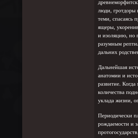
древнеморфитски
люди, гротдоры 
теми, спасаясь 
ящеры, укоренив
и изоляцию, но 
разумным рептил
дальних родстве
Дальнейшая исто
анатомии и исто
развитие. Когда
количества подн
уклада жизни, о
Периодически п
рождаемости и з
протогосударств