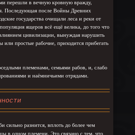
ми перешли в вечную кровную вражду,
ния. Последующая после Войны Древних
дские государства очищали леса и реки от
 популяция ящеров всё ещё велика, до того что
од влиянием цивилизации, вынуждая нарушить
 или простые рабочие, приходится прибегать
едлыми племенами, семьями рабов, и, слабо
ированиями и наёмничьими отрядами.
нности
би сильно разнится, вплоть до более чем
цы в одном племени. Это связано с тем, что