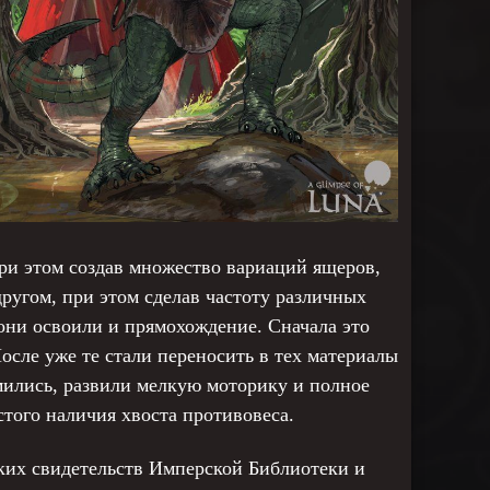
ри этом создав множество вариаций ящеров,
ругом, при этом сделав частоту различных
они освоили и прямохождение. Сначала это
осле уже те стали переносить в тех материалы
мились, развили мелкую моторику и полное
стого наличия хвоста противовеса.
ских свидетельств Имперской Библиотеки и