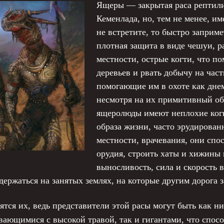
Ящеры — закрытая раса рептили
Кеменлада, но, тем не менее, и
не встретите, то быстро заприм
плотная защита в виде чешуи, р
местности, острые когти, что п
деревьев и рвать добычу на час
помогающие им в охоте как днем,
несмотря на их примитивный об
ящеролюды имеют неплохие когн
образа жизни, часто эрудирова
местности, врачевания, они спо
орудия, строить хаты и хижины
выносливость, сила и скорость 
держаться на занятых землях, на которые другим дорога 
тся их, ведь представители этой расы могут быть как н
вающимися с высокой травой, так и гигантами, что спо