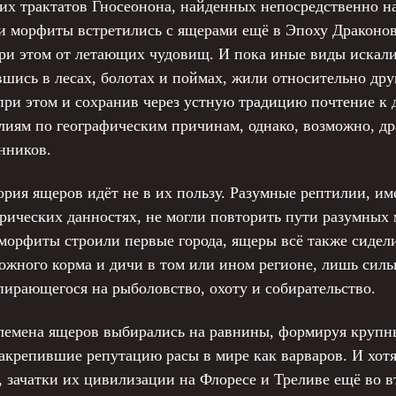
х трактатов Гносеонона, найденных непосредственно на
и морфиты встретились с ящерами ещё в Эпоху Драконов,
при этом от летающих чудовищ. И пока иные виды искали
шись в лесах, болотах и поймах, жили относительно друг
при этом и сохранив через устную традицию почтение к 
иям по географическим причинам, однако, возможно, др
нников.
рия ящеров идёт не в их пользу. Разумные рептилии, и
рических данностях, не могли повторить пути разумных
 морфиты строили первые города, ящеры всё также сидел
ожного корма и дичи в том или ином регионе, лишь силь
пирающегося на рыболовство, охоту и собирательство.
лемена ящеров выбирались на равнины, формируя крупн
акрепившие репутацию расы в мире как варваров. И хотя
, зачатки их цивилизации на Флоресе и Треливе ещё во 