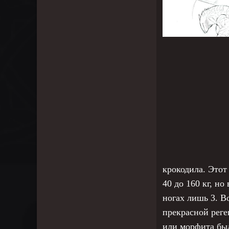
крокодила. Этот 
40 до 160 кг, н
ногах лишь 3. В
прекрасной реге
или морфита был