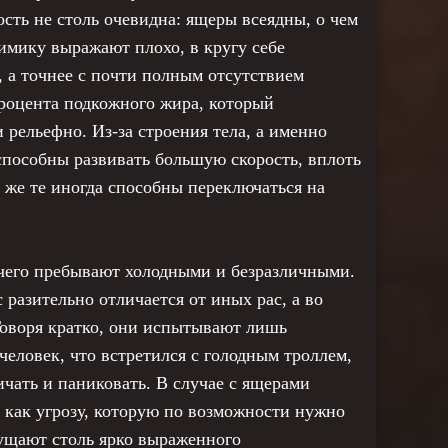
сть не столь очевидна: ящеры всеядны, о чем
имику выражают плохо, в кругу себе
 а точнее с почти полным отсутствием
роцента подкожного жира, который
 рельефно. Из-за строения тела, а именно
способны развивать большую скорость, вплоть
к же те иногда способны переключаться на
его пребывают холодными и безразличными.
азительно отличается от иных рас, а во
Говоря кратко, они испытывают лишь
еловек, что встретился с голодным троллем,
ричать и паниковать. В случае с ящерами
 как угрозу, которую по возможности нужно
щущают столь ярко выраженного