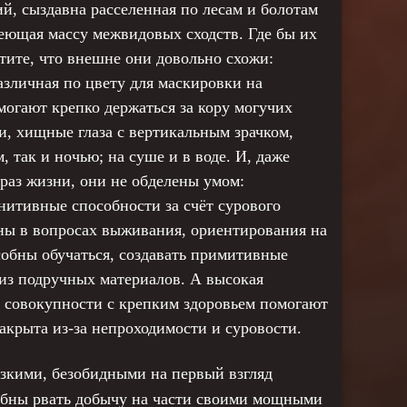
й, сыздавна расселенная по лесам и болотам
меющая массу межвидовых сходств. Где бы их
етите, что внешне они довольно схожи:
азличная по цвету для маскировки на
омогают крепко держаться за кору могучих
ти, хищные глаза с вертикальным зрачком,
 так и ночью; на суше и в воде. И, даже
раз жизни, они не обделены умом:
итивные способности за счёт сурового
нны в вопросах выживания, ориентирования на
собны обучаться, создавать примитивные
 из подручных материалов. А высокая
в совокупности с крепким здоровьем помогают
закрыта из-за непроходимости и суровости.
изкими, безобидными на первый взгляд
собны рвать добычу на части своими мощными