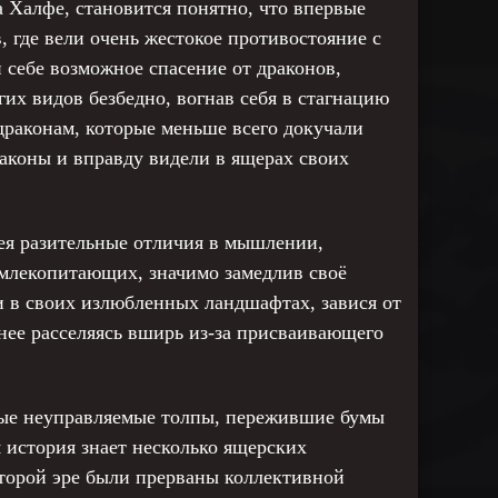
 Халфе, становится понятно, что впервые
 где вели очень жестокое противостояние с
 себе возможное спасение от драконов,
их видов безбедно, вогнав себя в стагнацию
драконам, которые меньше всего докучали
аконы и вправду видели в ящерах своих
мея разительные отличия в мышлении,
 млекопитающих, значимо замедлив своё
и в своих излюбленных ландшафтах, завися от
нее расселяясь вширь из-за присваивающего
ые неуправляемые толпы, пережившие бумы
 история знает несколько ящерских
второй эре были прерваны коллективной