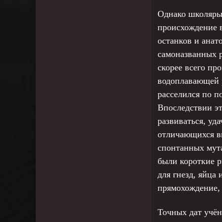
Однако школяры
происхождение в
останков и анат
самоназванных 
скорее всего пр
водоплавающей р
расселился по п
Впоследствии эт
развиваться, уд
отличающихся вн
спонтанных мута
были короткие р
для гнезд, яйца
прямохождение, 
Точных дат учён