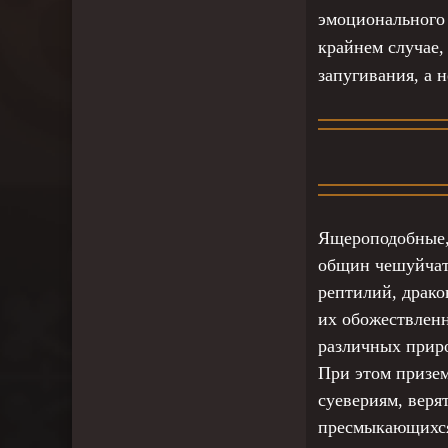
эмоционального 
крайнем случае,
запугивания, а 
Ящероподобные,
общин чешуйчаты
рептилий, драко
их обожествлен
различных приро
При этом призем
суевериям, веря
пресмыкающихся