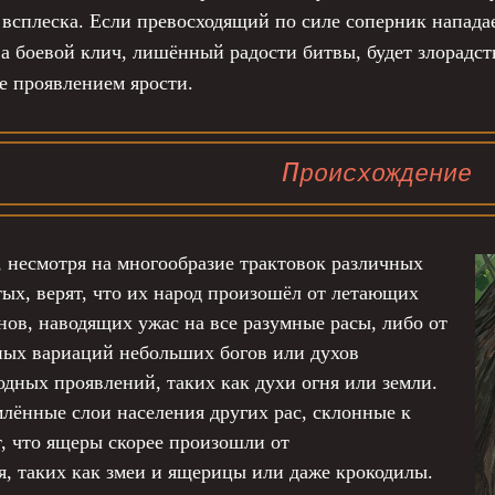
всплеска. Если превосходящий по силе соперник нападае
 а боевой клич, лишённый радости битвы, будет злорадс
не проявлением ярости.
П
роисхождение
 несмотря на многообразие трактовок различных
х, верят, что их народ произошёл от летающих
нов, наводящих ужас на все разумные расы, либо от
ных вариаций небольших богов или духов
дных проявлений, таких как духи огня или земли.
лённые слои населения других рас, склонные к
т, что ящеры скорее произошли от
, таких как змеи и ящерицы или даже крокодилы.