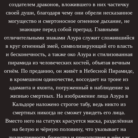
создателем драконов, вложившего в них частичку
своей души, благодаря чему они обрели несказанное
могущество и смертоносное огненное дыхание, не
знающие перед собой преград. Главными
отличительными знаками Азура служит сложившийся
в круг огненный змей, символизирующий его власть
и бесконечность, а также око Азура и стилизованная
пирамида из человеческих костей, объятая вечным
огнём. По преданию, он живёт в Небесной Пирамиде,
в кромешном одиночестве, восседает на троне из
адаманта и яхонта, погруженный в наблюдение за
жизнью смертных. На изображение лица Азура в
Кальдоре наложено строгое табу, ведь никто из
смертных никогда не сможет увидеть его лица.
Вместо него на статуях красуется маска, разделённая
на белую и чёрную половину, что указывает на
дуалистичность божества и присутствия в нём как