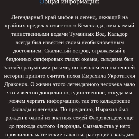
О
бщая информация:
Легендарный край мифов и легенд, лежащий на
крайних пределах известного Кеменлада, омываемый
таинственными водами Туманных Вод, Кальдор
всегда был известен своим необыкновенным
достоянием. Скалистый остров, отражаемый в
бездонных сапфировых гладях океана, сыздавна был
заселён разумными расами, но началом его нынешней
истории принято считать поход Имрахила Укротителя
Драконов. О жизни этого легендарного человека мало
что известно доподлинно, единственное, откуда мы
можем черпать информацию, так это кальдорские
баллады и легенды. По преданию, Имрахил был
рождён в одной из знатных семей Флорэвенделя ещё
до прихода святого Флорэнда. Сызмальства у него
проявились магические таланты, растущие с каждым