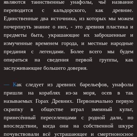
являются таинственные унафолы, чьё название
С
арихадунхъор - практически отсутствуют
переводится с кальдорского, как древние.
какие-либо торговые отношения.
Единственные два источника, из которых мы можем
А
лаота - практически отсутствуют какие-либо
почерпнуть знание о них, - это древняя пластика и
торговые отношения.
предметы быта, украшающие их заброшенные и
измученные временем города, и местные народные
А
рварох - практически отсутствуют какие-либо
предания с легендами. Более всего мы будем
торговые отношения.
опираться на сведения первой группы, как
заслуживающие большего доверия.
А
элейды - редкая покупка продуктов
геомантии.
— К
ак следует из древних барельефов, унафолы
О
рочий материк - осторожно оплывают.
пришли на кораблях из-за моря, осев в так
называемых Горах Древних. Первоначально первую
И
мперия Тад - очень редкие торговые
скрипку в обществе играл змеиный культ,
отношения.
принесённый переселенцами с родной дали, но
впоследствии, когда они на собственной шкуре
почувствовали всё устрашающее и смертноносное