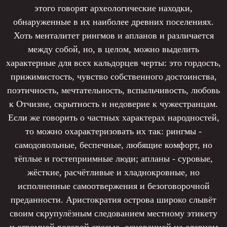
этого говорят археологические находки,
обнаруженные в их наиболее древних поселениях.
Хоть менталитет рингмов и апланов и различается
между собой, но, в целом, можно выделить
характерные для всех кальдорцев черты: это гордость,
прижимистость, чувство собственного достоинства,
поэтичность, мечтательность, вспыльчивость, любовь
к Отчизне, скрытность и недоверие к чужестранцам.
Если же говорить о частных характерах народностей,
то можно охарактеризовать их так: рингмы -
самодовольные, беспечные, любящие комфорт, но
тёплые и гостеприимные люди; апланы - суровые,
жёсткие, расчётливые и хладнокровные, но
исполненные самоотвержения и безоговорочной
преданности. Аристократия острова широко слывёт
своим скрупулёзным следованием местному этикету
и огромной родовой спесью, основанной на славном