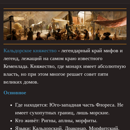
л
а
Кальдорское княжество
- легендарный край мифов и
легенд, лежащий на самом краю известного
Кеменлада. Княжество, где монарх имеет абсолютную
власть, но при этом многое решает совет пяти
великих домов.
Основное
Где находится: Юго-западная часть Флореса. Не
имеет сухопутных границ, лишь морские.
Кто живёт: Ригны, аплны, морфиты.
Языки: Кальдорский, Драконар, Морфитский.