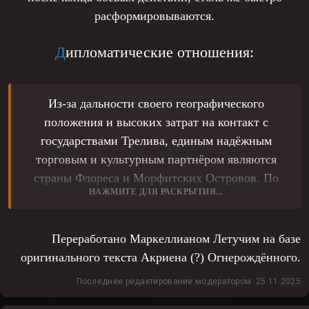
расформировываются.
Д
ипломатические отношения:
Из-за дальности своего географического
положения и высоких затрат на контакт с
государствами Трелива, единым надёжным
торговым и культурным партнёром являются
страны Флореса и Морфитских Островов. По
НАЖМИТЕ ДЛЯ РАСКРЫТИЯ...
причине подобного о Кальдоре в основном
известно лишь в западной части Кеменлада.
Для остальных же он недосягаемая земля,
Переработано Маркеллианом Летучим на базе
покрытая туманом неизвестности.
оригинального текста Акриена (?) Огнерождённого.
Последнее редактирование модератором:
25.11.2025
М
орфитские острова - активные торговые
отношения.