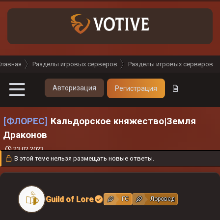
Главная
Разделы игровых серверов
Разделы игровых серверов
Авторизация
Регистрация
[ФЛОРЕС]
Кальдорское княжество|Земля
Драконов
Д
23.02.2023
а
В этой теме нельзя размещать новые ответы.
т
а
н
а
Guild of Lore
ГС
Лоровед
ч
а