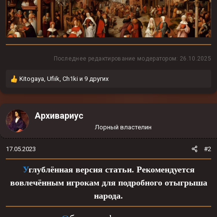
Последнее редактирование модератором:
26.10.2025
Р
Kitogaya
,
Ufiik
,
Ch1ki
и 9 других
е
а
к
Архивариус
ц
и
Лорный властелин
и
:
17.05.2023
#2
У
глублённая версия статьи. Рекомендуется
вовлечённым игрокам для подробного отыгрыша
народа.