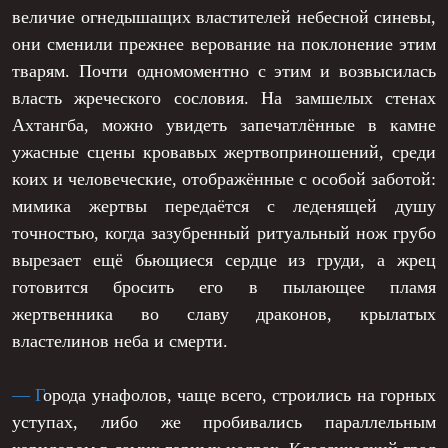
величие огнедышащих властителей небесной синевы,
они сменили прежнее верование на поклонение этим
тварям. Почти одномоментно с этим и возвысилась
власть жреческого сословия. На замшелых стенах
Ахтангба, можно увидеть запечатлённые в камне
ужасные сцены кровавых жертвоприношений, среди
коих и человеческие, отображённые с особой заботой:
мимика жертвы передаётся с леденящей душу
точностью, когда зазубренный ритуальный нож грубо
вырезает ещё бьющиеся сердце из груди, а жрец
готовится бросить его в пылающее пламя
жертвенника во славу драконов, крылатых
властелинов неба и смерти.
— Г
орода унафолов, чаще всего, строились на горных
уступах, либо же пробивались параллельным