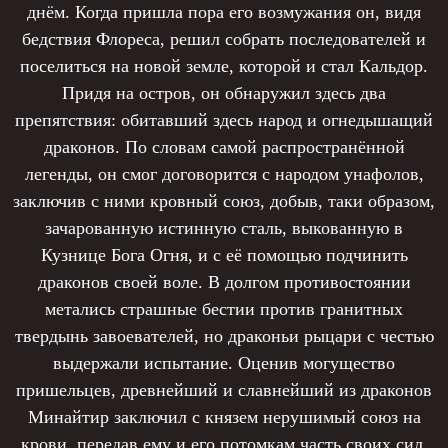
днём. Когда пришла пора его возмужания он, видя
бедствия Флореса, решил собрать последователей и
поселиться на новой земле, которой и стал Кальдор.
Придя на остров, он обнаружил здесь два
препятствия: обитавший здесь народ и огнедышащий
драконов. По словам самой распространённой
легенды, он смог договорится с народом унафолов,
заключив с ними кровный союз, добыв, таки образом,
зачарованную истинную сталь, выкованную в
Кузнице Бога Огня, и с её помощью подчинить
драконов своей воле. В долгом противостоянии
метались страшные бестии против гранитных
твердынь завоевателей, но драконьи рыцари с честью
выдержали испытание. Оценив могущество
пришельцев, древнейший и славнейший из драконов
Минайтир заключил с князем нерушимый союз на
крови, передав ему и его потомкам часть своих сил,