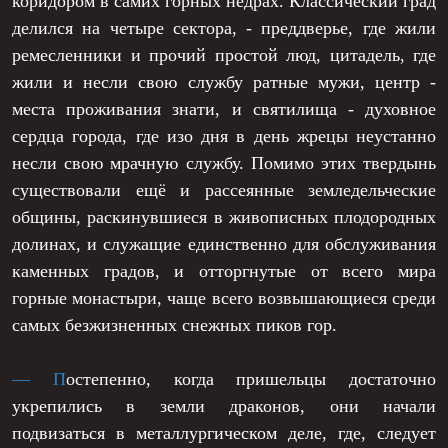
коридором в самих горных недрах. Классический град
делился на четыре сектора, - преддверье, где жили
ремесленники и прочий простой люд, цитадель, где
жили и несли свою службу ратные мужи, центр -
места проживания знати, и святилища - духовное
сердца города, где изо дня в день жрецы неустанно
несли свою мрачную службу. Помимо этих твердынь
существовали ещё и рассеянные земледельческие
общины, раскинувшиеся в живописных плодородных
долинах, и служащие единственно для обслуживания
каменных градов, и отторгнутые от всего мира
горные монастыри, чаще всего возвышающиеся среди
самых безжизненных снежных пиков гор.
— П
остепенно, когда пришельцы достаточно
укрепились в земли драконов, они начали
подвизаться в металлургическом деле, где, следует