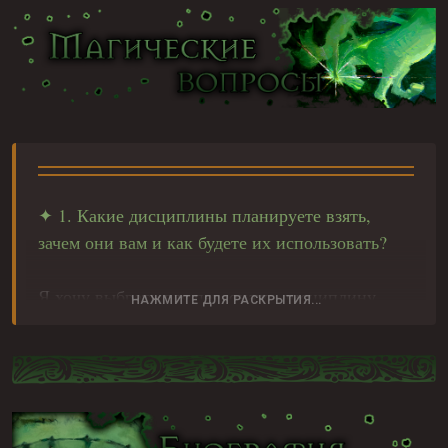
໒
Внешний вид : Золотистые волосы, рост
средний, или даже чуть ниже обычного
морфита, светло-карие глаза, внешность
довольно обычная, лицом ничем не выделяется
из толпы. Носит зачастую красивую и
достаточно яркую одежду.
ঐ
✦ 1. Какие дисциплины планируете взять,
Характер: Недоверчивый, потому что с
зачем они вам и как будете их использовать?
детства его предавали все, от отца до
случайных прохожих. Скрытный, так как любое
Я хочу выбрать для персонажа дисциплину
проявление чувств в прошлом приводило к
НАЖМИТЕ ДЛЯ РАСКРЫТИЯ...
хаос состоящая их аэротургии и астрологии.
боли. Расчетливый, уличная жизнь научила
Врожденной дисциплиной будет! Асторология,
всегда искать выгоду. Упрямый и гордый,
а приобретённая по ходу игры уже аэротургия.
потому что унижения детства заставили его
Они идеально подойдут для моего персонажа.
дорожить своим достоинством. В душе
одинокий и ранимый, хоть и тщательно это