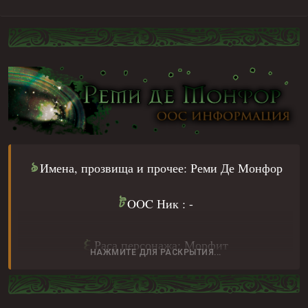
а
ч
а
л
а
ঌ
Имена, прозвища и прочее: Реми Де Монфор
ট
OOC Ник : -
ξ
Раса персонажа: Морфит
НАЖМИТЕ ДЛЯ РАСКРЫТИЯ...
২
Возраст: 21