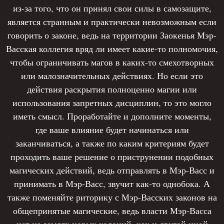
Сегодня был праздник, да небольшой
из-за того, что он принял свои силы в самозащите,
перспективе, это может стать независимой
спектакль, люди смеялись и аплодировали,
является странным и практически невозможным если
гильдией работающей на все фракции
забыв о своих заботах. Пока все люди подняв
говорить о законе, ведь на территории Заокенья Мэр-
Заокеанья.
голову, смотрели на cценку, завороженные
Васская коллегия вряд ли имеет какие-то полномочия,
игрой актеров, Реми бегал среди толпы, ловко и
чтобы ограничивать магов в каких-то смехотворных
Сейчас он видит себя агентом без организации
быстро, по карманам рыская своими
или малозначительных действиях. Но если это
в одиночку что берется за мелкие частные
маленькими ручками, набивая карманы чужими
действия раскрытия полноценно магии или
расследования чтобы отработать методики и
монетами.
использования запретных дисциплин, то это могло
заработать репутацию, а также найти
иметь смысл. Проработайте и дополните моменты,
товарищей и верных союзников. Его заработок,
В этот день, ему снова удалось уйти
где ваше влияние будет начинаться или
это не только монеты за раскрытие краж или
безнаказанным, улизнув от бдительных глаз, и
заканчиваться, а также по каким критериям будет
поиск пропавших вещей, но в первую очередь
вернутся на сеновал к маме, чувствуя смесь
проходить ваше решение о приструнении подобных
информация и связи. Каждое удачное дело это
страха и гордости за свою добычу.
магических действий, ведь отправлять в Мэр-Васс и
шаг к его будущей цели.
принимать в Мэр-Васс, звучит как-то однобока. А
- Чего тебе?
также поменяйте риторику с Мэр-Васских законов на
Отряд Реми собранный с великим трудом, будет
общепринятые магические, ведь власти Мэр-Васса
исследовать проявление ветров магии в
Молвила мать, когда увидела, что ребёнок
нет на землях новых колоний, как и другой иной