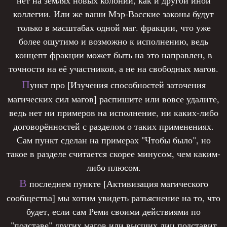
обычном мире и в магических обсерваторий, то
подошёл к ней, ее голос был усталым и
коллегии. Или же ваши Мэр-Васские законы будут
есть для чего они используют магию, в каких
раздраженным.
только в масштабах одной маг. фракции, что уже
целях и для чего им это надо. Те ловят
более ощутимо и возможно к исполнению, ведь
подозрительных личностей и допрашивают их
Реми сразу же протянул той горсть монет,
концепт фракции может быть на это направлен, в
на цели использования магии, после допроса те
которые достались тому не самым честным
точности на её участников, а не на свободных магов.
конспектируют всё в гигантском гримуаре и
способом, блестя в тусклом свете.
анализируя собранную информацию
П
ункт про [Изучения способностей заточения
выслушивая каждое мнение члена отряда, они
магических сил магов] распишите или вовсе удалите,
- Деньги?! Ты же мой маленький Рем! Молодец,
выносят вердикт, по правилам ли Мэр-Васской
ведь нет ни примеров на исполнение, ни каких-либо
умница.
коллегии использует этот маг ветра. Если по
договорённостей с разделом о таких применениях.
решению собрания, маг всё таки использует
Сам пункт сделан на примерах "Чтобы было", но
Впервые за всю жизнь, за все эти долгие годы
свои способности по правилам коллегии, тогда
такое в разделе считается скорее минусом, чем каким-
лишений, мать похвалила его, и на ее лице
отряд компенсирует ущерб нанесённый при
либо плюсом.
даже мелькнула тень улыбки. Он тут же
задержании. В ином же случае, если маг
В
последнем пункте [Активизация магического
почувствовал некое тепло на душе, странное и
использует свои способности вне правил Мэр-
сообщества] мы хотим увидеть разъяснение на то, что
непривычное, когда мать его обняла, и этот миг
Васской коллегии, отряд отправляет запрос в
будет, если сам Реми своими действиями по
показался ему самым счастливым в жизни.
коллегию с подробной информацией, пока Мэр-
"подставе" других магов или высших лиц подставит
Мальчик понял, что чтобы заслужить любовь от