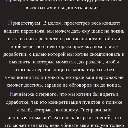
больше жить на сеновале и терпеть
высказаться и выдвинуть вердикт.
бесконечные побои от матери, он решил для
✦ 2. Распишите ПОЛНЫЙ концепт своего
себя твердо, что будет воровать, ведь другого
П
персонажа, его жизненные цели, ориентиры и
риветствуем! В целом, просмотрев весь концепт
выхода у него просто не оставалось.
роль в этом мире. Также укажите сюжетные
вашего персонажа, мы можем дать ему шанс на жизнь
события в вашем топике или за игру на
из-за его интересности и расписанности в той или
Пройдя на площадь города, в котором царила
сервере, которые подталкивают персонажа
иной мере, но с некоторым промежутком в виде
жизнь, шумная и яркая, он сразу же намеренно
именно к таким действиям.
доработки, с целью которой мы хотим скомпоновать и
затесался в толпе людей, стараясь стать
выяснить некоторые моменты для раздела, чтобы
Ξ
Бюро Магических Расследований
Ξ
невидимкой среди веселящихся горожан.
итоговая версия концепта могла играться без
умалчивания или пунктов, которые ваш персонаж не
Морфит для которого магия это не путь к
- Нужно бы попробовать хотя бы пару монет
сможет достичь, заранее не обговорив их до конца.
личной силе а инструмент для установления
получить за сегодня.
Н
ачнём же с первого, что мы хотели бы видеть в
порядка и объективной истины. Его конечная
доработке, так это конкретизация пунктов о поимке
цель, это создание и руководство Бюро
В голове размышлял он, сжимая в карманах
людей, которые, по вашему, "неправильно
Магических Расследований БМР. Изначально
свои худые пальцы.
используют магию". Хотелось бы разъяснений, что
он видит его как специализированное
это может означать, ведь убивать мага воздуха только
подразделение при Мэр-Васской Коллегии, но в