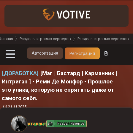
Главная
Разделы игровых серверов
Разделы игровых серверов
Авторизация
Регистрация
[ДОРАБОТКА]
[Маг | Бастард | Карманник |
Интриган ] - Реми Де Монфор - Прошлое
это улика, которую не спрятать даже от
самого себя.
Д
21.11.2025
а
т
яталант
а
Раздел Ивентов
н