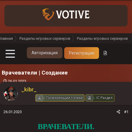
Главная
Разделы игровых серверов
Разделы игровых серверов
Авторизация
Регистрация
Врачеватели | Создание
Д
26.01.2023
а
_kibr_
т
а
Проверяющий топики
IC Раздел
н
а
26.01.2023
#1
ч
а
ВРАЧЕВАТЕЛИ.
л
а