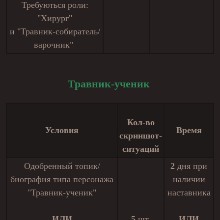
Требуються роли:
"Хирург"
и "Травник-собиратель/
варочник"
Травник-ученик
Кол-во
Условия
Время
скриншот-
ситуаций
Одобренный топик/
2
дня при
биография типа персонажа
наличии
"Травник-ученик"
наставника
ИЛИ
5
шт.
ИЛИ