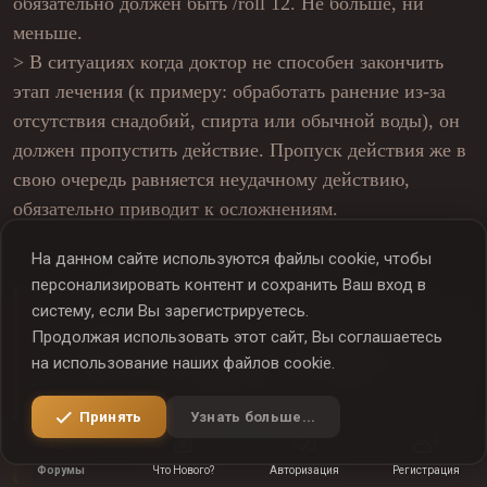
обязательно должен быть /roll 12. Не больше, ни
меньше.
> В ситуациях когда доктор не способен закончить
этап лечения (к примеру: обработать ранение из-за
отсутствия снадобий, спирта или обычной воды), он
должен пропустить действие.
Пропуск действия же в
свою очередь равняется неудачному действию,
обязательно приводит к осложнениям.
На данном сайте используются файлы cookie, чтобы
Пример неудачного лечения:
персонализировать контент и сохранить Ваш вход в
систему, если Вы зарегистрируетесь.
"Травник даёт пациенту какие-либо травы -
Продолжая использовать этот сайт, Вы соглашаетесь
выпадает плохой ролл - это означает что он
на использование наших файлов cookie.
смешал травы в неправильном количестве, и
теперь к симптомам пациента добавится к
Принять
Узнать больше...
примеру диарея. Это так же необходимо будет
НАЖМИТЕ ДЛЯ РАСКРЫТИЯ...
лечить через ролл, что сделает более
Форумы
Что Нового?
Авторизация
Регистрация