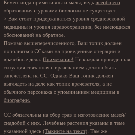
Кеменланда примитивны и малы, ведь
всеобщего
образования с уроками биологии не существует.
> Вам стоит придерживаться уровня средневековой
медицины и уровня здравоохранения, без имеющихся
обоснований на обратное.
Помимо вышеперечисленного, Ваш топик должен
пополняться ССками на проведенные операции и
врачебные дела.
Примечание!
Не каждая проведенная
ситуация связанная с врачеванием должна быть
запечетлена на СС. Однако
Ваш топик должен
выглядеть на деле как топик врачевателя, а не
обычного персонажа с упоминанием медицины в
биографии.
СС обязательны на сбор трав и изготовление мазей/
снадобий с них.
Лечебные растения указаны в теме
указанной здесь
(Тыкните на текст)
. Там же