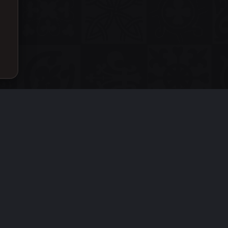
Главная
R
S
S