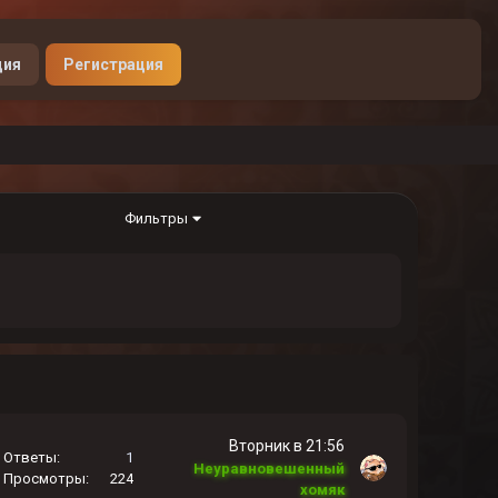
Донат
ция
Регистрация
Фильтры
Вторник в 21:56
Ответы
1
Неуравновешенный
Просмотры
224
хомяк