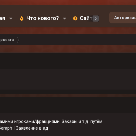
ая
Что нового?
Сайт
Карта
Авториза
роекта
самими игроками/фракциями. Заказы и т.д. путём
Seraph | Заявление в ад