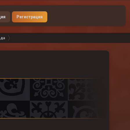
Донат
ция
Регистрация
ада