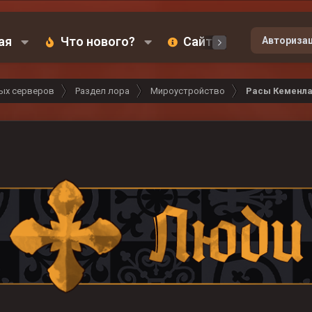
ая
Что нового?
Сайт
Карта
Авториза
ых серверов
Раздел лора
Мироустройство
Расы Кеменл