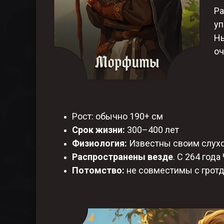
Ра
уп
Ны
оч
Рост: обычно 190+ см
Срок жизни:
300–400 лет​
Физиология:
Известны своим слухом
Распространены везде
. С 264 год
Потомство:
не совместимы с гротд