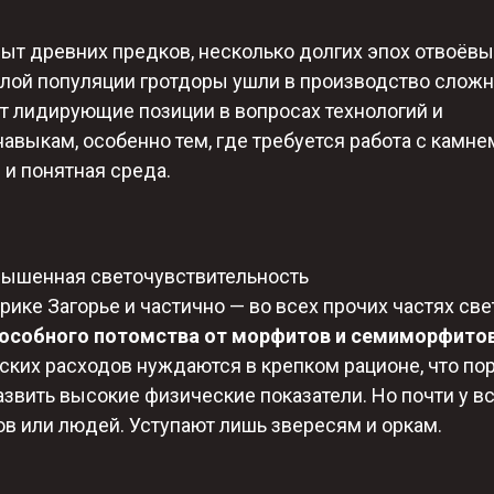
пыт древних предков, несколько долгих эпох отвоёв
алой популяции гротдоры ушли в производство слож
т лидирующие позиции в вопросах технологий и
выкам, особенно тем, где требуется работа с камне
 и понятная среда.
овышенная светочувствительность​
ике Загорье и частично — во всех прочих частях свет
пособного потомства от морфитов и семиморфито
ских расходов нуждаются в крепком рационе, что по
звить высокие физические показатели. Но почти у все
в или людей. Уступают лишь звересям и оркам.​