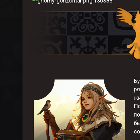
Бу
ря
жи
По
по
бы
со