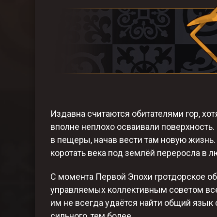
Издавна считаются обитателями гор, хот
вполне неплохо осваивали поверхность
в пещеры, начав вести там новую жизнь.
коротать века под землёй переросла в 
С момента Первой Эпохи гротдорское о
управляемых коллективным советом все
им не всегда удаётся найти общий язык 
сильного, тем более.