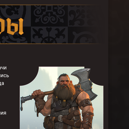
ачи
лись
да
ния