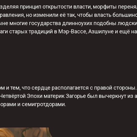
зделяя принцип открытости власти, морфиты переня
равления, но изменили её так, чтобы власть больши
не многие государства длинноухих подобны людским
аги старых традиций в Мэр-Вассе, Азшилуне и ещё н
 и тем, что сердце располагается с правой стороны.​
а Четвёртой Эпохи материк Загорье был вычеркнут из
орами и семигротдорами.​