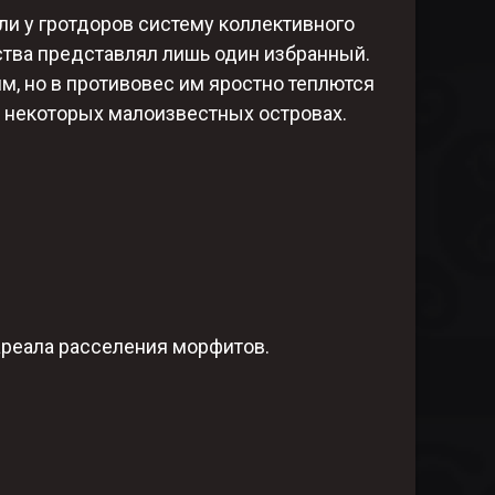
ли у гротдоров систему коллективного
нства представлял лишь один избранный.
, но в противовес им яростно теплются
а некоторых малоизвестных островах.
 ареала расселения морфитов.