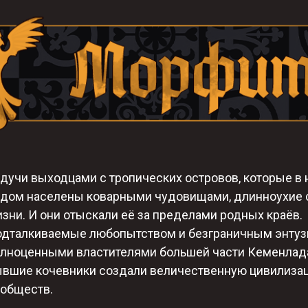
дучи выходцами с тропических островов, которые в
дом населены коварными чудовищами, длинноухие с
зни. И они отыскали её за пределами родных краёв.
дталкиваемые любопытством и безграничным энтузи
лноценными властителями большей части Кеменлад
вшие кочевники создали величественную цивилиза
обществ.