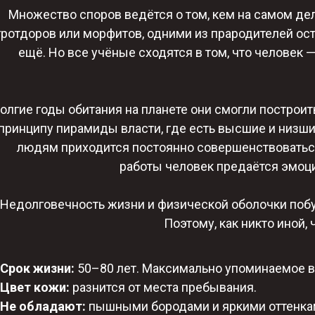
Множество споров ведётся о том, кем на самом д
гротдоров или морфитов, одними из прародителей ос
ещё. Но все учёные сходятся в том, что человек
долгие годы обитания на планете они смогли построи
 принципу пирамиды власти, где есть высшие и низ
людям приходится постоянно совершенствоваться
работы человек предаётся эмоци
Недолговечность жизни и физической оболочки побу
Поэтому, как никто иной,
Срок жизни:
50–80 лет. Максимально упоминаемое в 
Цвет кожи:
разнится от места пребывания.​
Не обладают:
пышными бородами и яркими оттенка