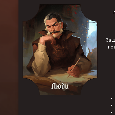
За 
по