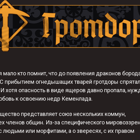
я мало кто помнит, что до появления драконов бород
. С прибытием огнедышащих тварей гротдоры спрята
 И хотя опасность в виде ящеров давно пропала, нуж
любовь к освоению недр Кеменлада.
бщество представляет союз нескольких коммун,
х членов общин. Из-за специфического мировоззре
с людьми или морфитами, а о звересях, с их правом