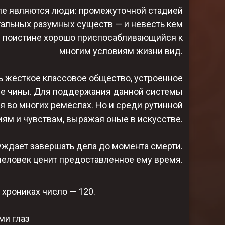
еле являются люди: промежуточной стадией
тальных разумных существ — и невесть кем
 — поистине хорошо приспосабливающийся к
многим условиям жизни вид.
ть жёсткое классовое общество, устроенное
шие чины. Для поддержания данной системы
 во многих ремёслах. Но и среди рутинной
ям и чувствам, выражая оные в искусстве.
ждает завершать дела до момента смерти.
 человек ценит предоставленное ему время.
хрониках число — 120.​
ми глаз