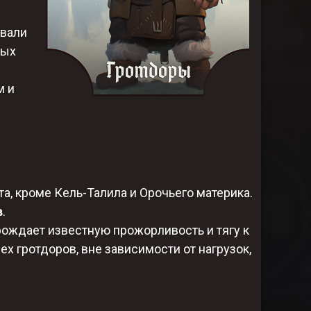
ывали
ных
м и
а, кроме Кель-Талила и Орочьего материка.​
в
.
рождает известную прожорливость и тягу к
х гротдоров, вне зависимости от нагрузок,