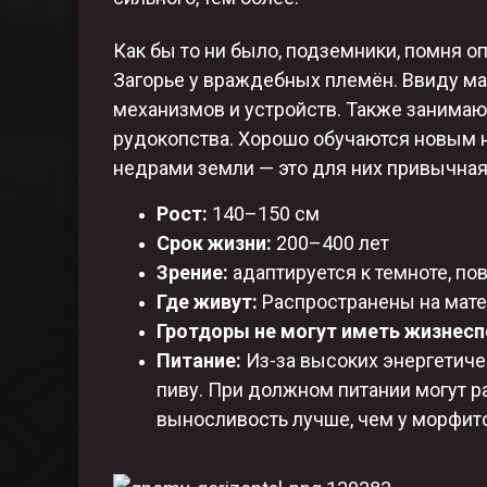
Как бы то ни было, подземники, помня о
Загорье у враждебных племён. Ввиду м
механизмов и устройств. Также занимаю
рудокопства. Хорошо обучаются новым на
недрами земли — это для них привычная
Рост:
140–150 см​
Срок жизни:
200–400 лет​
Зрение:
адаптируется к темноте, п
Где живут:
Распространены на матер
Гротдоры не могут иметь жизнес
Питание:
Из-за высоких энергетиче
пиву. При должном питании могут ра
выносливость лучше, чем у морфито