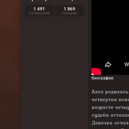
л
а
1 491
1 869
СООБЩЕНИЯ
РЕАКЦИИ
биография:
Алоэ родилась
четвертом пок
возрасте четыр
судьба осталас
Девочка остал