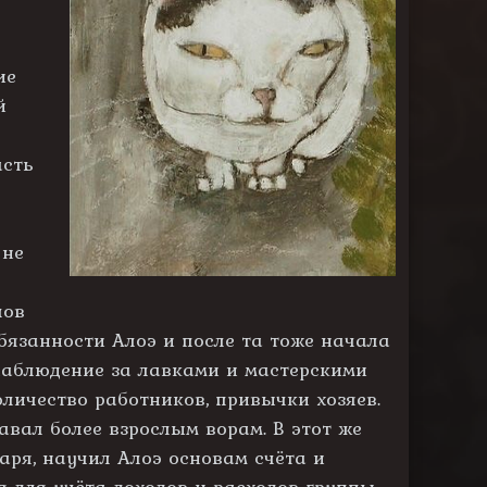
ие
й
асть
 не
лов
обязанности Алоэ и после та тоже начала
 наблюдение за лавками и мастерскими
личество работников, привычки хозяев.
вал более взрослым ворам. В этот же
аря, научил Алоэ основам счёта и
для учёта доходов и расходов группы.