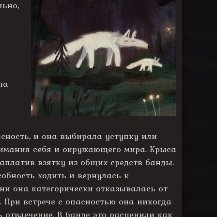
льно,
на
й
сность, и она выбирала уступку или
нимания себя и окружающего мира. Крыса
аплатив взятку из общих средств банды.
обность ходить и вернулась к
ени она категорически отказывалась от
 При встрече с опасностью она никогда
 отвлечение. В банде это расценили как