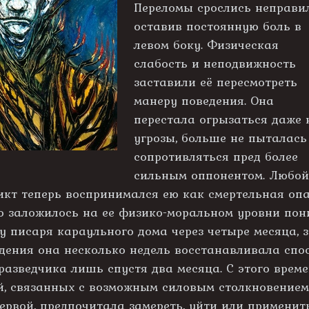
Переломы срослись неправи
оставив постоянную боль в
левом боку. Физическая
слабость и неподвижность
заставили её пересмотреть
манеру поведения. Она
перестала огрызаться даже 
угрозы, больше не пыталась
сопротивляться пред более
сильным оппонентом. Любо
кт теперь воспринимался ею как смертельная опа
это заложилось на ее физико-моральном уровни по
у писаря караульного дома через четыре месяца, з
дения она несколько недель восстанавливала спос
разведчика лишь спустя два месяца. С этого врем
, связанных с возможным силовым столкновением.
ервой, предпочитала замереть, уйти или применить