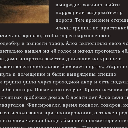
вынуждая хозяина выйти
наружу или задержаться у
порога. Тем временем старш
члены группы по приставно
ались на кровлю, чтобы через слуховое окно
подсобку и вынести товар. Алоэ выполнила свою ч
твительно вышел на её голос и начал прогонять её.
из дома напротив заметил движение на крыше и
Хозяин ювелирной лавки бросился внутрь, старшие
кнуть в помещение и были вынуждены спешно
ся группа ушла через проходной двор и сеть подва
 и без потерь. После этого случая Крыса изменил 
 крупных грабежах домов. С десяти лет Алоэ вела
варталов. Фиксировала время подвоза товаров, ко
ыса использовал при планировании, а также прода
з старших членов банды, бывший подмастерье пис
рошенным счетоводным книгам. Навык применялся 