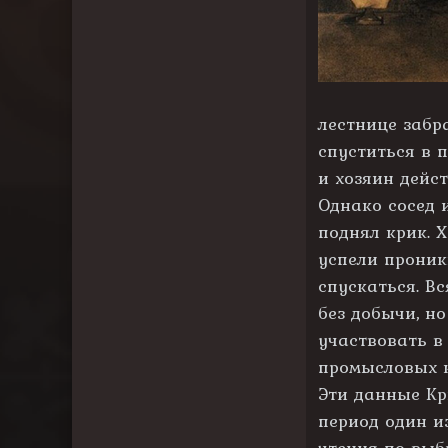
лестнице забр
спуститься в 
и хозяин дейс
Однако сосед 
поднял крик. 
успели прони
спускаться. В
без добычи, но
участвовать в
промысловых к
Эти данные Кр
период один и
чтения по выб